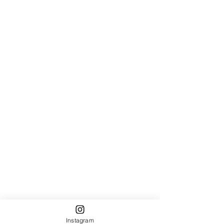
INSCRIVEZ-VOUS À MON
BULLETIN!
©2023 par Embody Boudoir par Sophy Cee.
Instagram